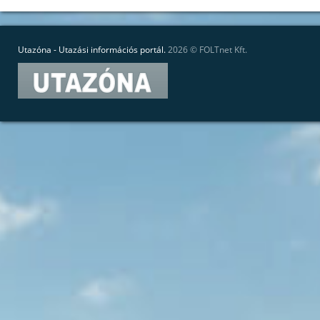
Utazóna - Utazási információs portál.
2026 ©
FOLTnet Kft.