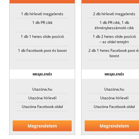
1 db hírlevél megjelenés
2 db hírlevél megjelenés
1 db PR cikk
1 db PR cikk, 1 db
élménybeszámoló cikk
1 db 1 hetes slide pozíció
1 db 2 hetes slide pozíció
– az oldal tetején
1 db Facebook post és boost
2 db 1 hetes Facebook post é
boost
MEGJELENÉS
MEGJELENÉS
Utazóna.hu
Utazóna.hu
Utazóna hírlevél
Utazóna hírlevél
Utazóna Facebook oldal
Utazóna Facebook oldal
Megrendelem
Megrendelem