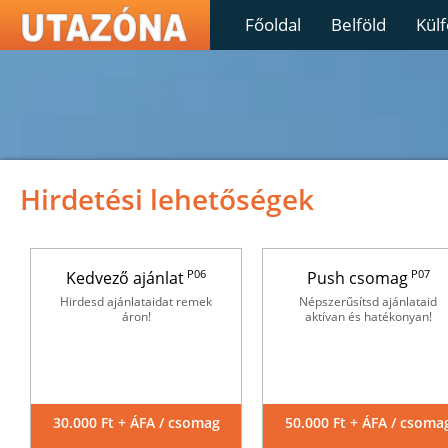
Főoldal
Belföld
Külf
Hirdetési lehetőségek
P06
P07
Kedvező ajánlat
Push csomag
Hirdesd ajánlataidat remek
Népszerűsítsd ajánlataid
áron!
aktívan és hatékonyan!
30.000 Ft + ÁFA / csomag
50.000 Ft + ÁFA / csoma