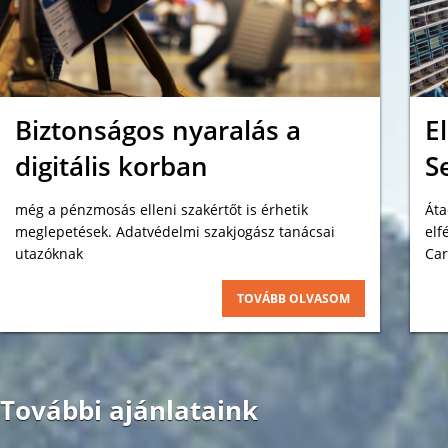
Biztonságos nyaralás a
E
digitális korban
S
még a pénzmosás elleni szakértőt is érhetik
Áta
meglepetések. Adatvédelmi szakjogász tanácsai
elf
utazóknak
Car
kép
TOVÁBB OLVASOM
További ajánlataink