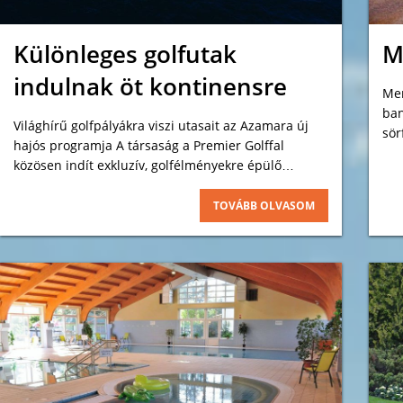
Különleges golfutak
M
indulnak öt kontinensre
Mer
ban
Világhírű golfpályákra viszi utasait az Azamara új
sör
hajós programja A társaság a Premier Golffal
közösen indít exkluzív, golfélményekre épülő
utazásokat 2028-tól különleges, golfra épülő
hajóutakkal bővíti kínálatát az Azamara Cruises.
TOVÁBB OLVASOM