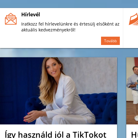
Hírlevél
Iratkozz fel hírlevelünkre és értesülj elsőként az
aktuális kedvezményekről!
Tovább
Így használd jól a TikTokot
H