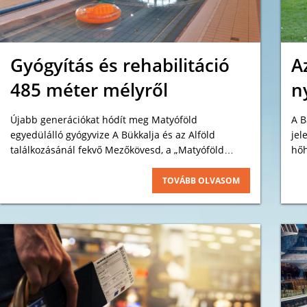
Gyógyítás és rehabilitáció
A
485 méter mélyről
n
Újabb generációkat hódít meg Matyóföld
A Bal
egyedülálló gyógyvize A Bükkalja és az Alföld
jel
találkozásánál fekvő Mezőkövesd, a „Matyóföld
hőh
szíve”, nemcsak világhírű népművészeti kincseiről,
nép
hanem páratlan gyógyvizéről is ismert, amely az
tre
TOVÁBB OLVASOM
ország minden pontjáról vonzza a gyógyulni és
pihenni vágyókat.