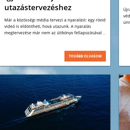
utazástervezéshez
Újr
véd
Már a közösségi média tervezi a nyaralást: egy rövid
ünn
videó is eldöntheti, hová utazunk. A nyaralás
kép
megtervezése már nem az útikönyv fellapozásával,
sőt nem is feltétlenül egy Google-kereséssel
kezdődik, hanem néhány rövid videóval.
TOVÁBB OLVASOM