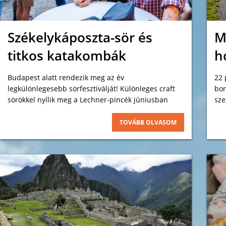
Székelykáposzta-sör és
M
titkos katakombák
h
Budapest alatt rendezik meg az év
22 
legkülönlegesebb sörfesztiválját! Különleges craft
bor
sörökkel nyílik meg a Lechner-pincék júniusban
sze
új 
TOVÁBB OLVASOM