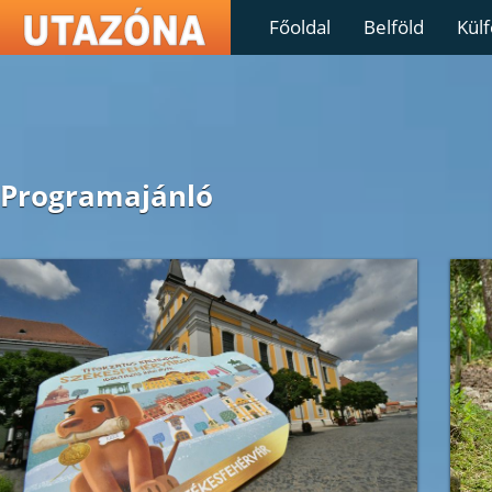
Főoldal
Belföld
Külf
Programajánló