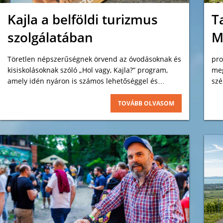
Kajla a belföldi turizmus
T
szolgálatában
M
Töretlen népszerűségnek örvend az óvodásoknak és
pro
kisiskolásoknak szóló „Hol vagy, Kajla?” program,
meg
amely idén nyáron is számos lehetőséggel és
szé
kedvezménnyel várja a gyerekeket és családjaikat.
tav
egy
TOVÁBB OLVASOM