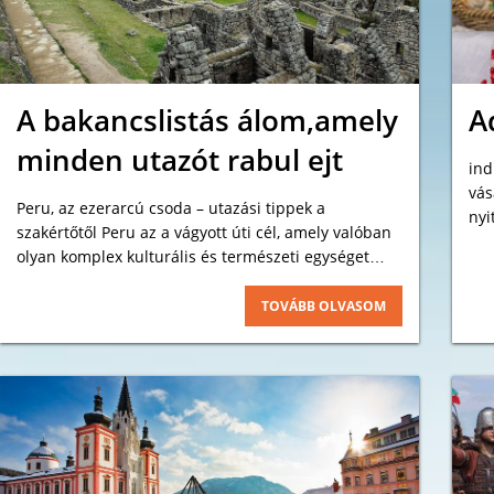
A bakancslistás álom,amely
A
minden utazót rabul ejt
ind
vás
Peru, az ezerarcú csoda – utazási tippek a
nyi
szakértőtől Peru az a vágyott úti cél, amely valóban
köz
olyan komplex kulturális és természeti egységet
kar
alkot, amit egyszer az életben mindenkinek látnia
tér
kell.
TOVÁBB OLVASOM
kon