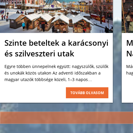
Szinte beteltek a karácsonyi
M
és szilveszteri utak
N
Egyre többen ünnepelnek együtt: nagyszülők, szülők
Már
és unokák közös utakon Az adventi időszakban a
hag
magyar utazók többsége közeli, 1–3 napos
kirándulásokat keres, leginkább Bécs, Prága, Krakkó
vagy Mariazell vásáraira.
TOVÁBB OLVASOM