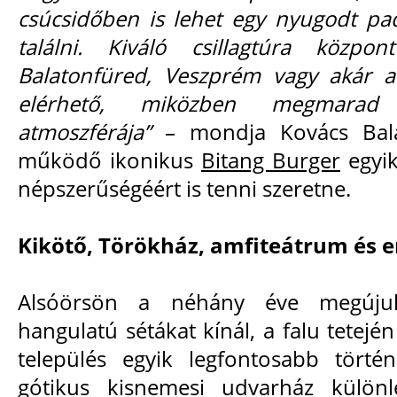
csúcsidőben is lehet egy nyugodt pa
találni. Kiváló csillagtúra közp
Balatonfüred, Veszprém vagy akár a
elérhető, miközben megmarad
atmoszférája”
– mondja Kovács Balá
működő ikonikus
Bitang Burger
egyik
népszerűségéért is tenni szeretne.
Kikötő, Törökház, amfiteátrum és e
Alsóörsön a néhány éve megújul
hangulatú sétákat kínál, a falu tetejé
település egyik legfontosabb tört
gótikus kisnemesi udvarház különle