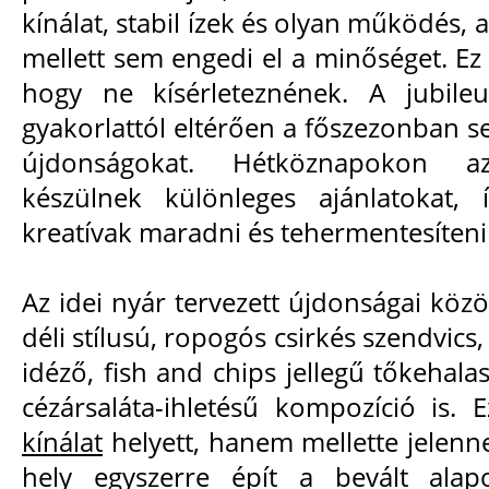
kínálat, stabil ízek és olyan működés,
mellett sem engedi el a minőséget. Ez 
hogy ne kísérleteznének. A jubil
gyakorlattól eltérően a főszezonban sem
újdonságokat. Hétköznapokon 
készülnek különleges ajánlatokat,
kreatívak maradni és tehermentesíteni
Az idei nyár tervezett újdonságai közö
déli stílusú, ropogós csirkés szendvics
idéző, fish and chips jellegű tőkehalas
cézársaláta-ihletésű kompozíció is
kínálat
helyett, hanem mellette jelenn
hely egyszerre épít a bevált alap