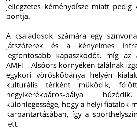
jellegzetes kéménydísze miatt pedig 
pontja.
A családosok számára egy színvona
játszóterek és a kényelmes infra
legfontosabb kapaszkodót, míg az 
AMFI – Alsóörs környékén találnak iz
egykori vöröskőbánya helyén kiala
kulturális térként működik, fölö
hegyikerékpáros-pálya húzód
különlegessége, hogy a helyi fiatalok m
karbantartásában, így a sporthelyszí
lett.