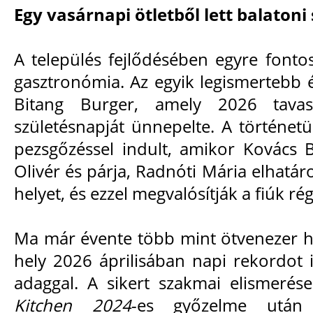
Egy vasárnapi ötletből lett balatoni
A település fejlődésében egyre fontos
gasztronómia. Az egyik legismertebb é
Bitang Burger, amely 2026 tava
születésnapját ünnepelte. A történet
pezsgőzéssel indult, amikor Kovács B
Olivér és párja, Radnóti Mária elhatár
helyet, és ezzel megvalósítják a fiúk rég
Ma már évente több mint ötvenezer h
hely 2026 áprilisában napi rekordot i
adaggal. A sikert szakmai elismerése
Kitchen 2024
-es győzelme utá