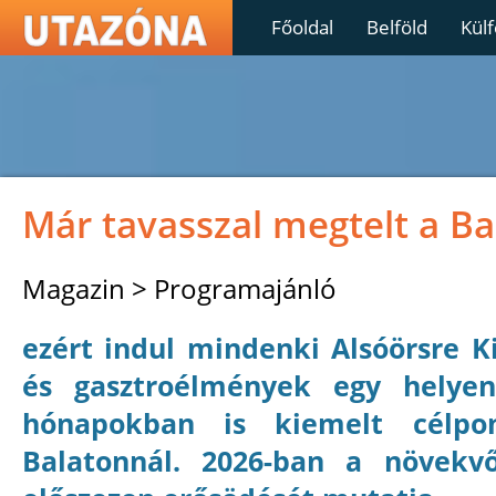
Főoldal
Belföld
Külf
Már tavasszal megtelt a Ba
Magazin > Programajánló
ezért indul mindenki Alsóörsre K
és gasztroélmények egy helyen
hónapokban is kiemelt célpo
Balatonnál. 2026-ban a növek