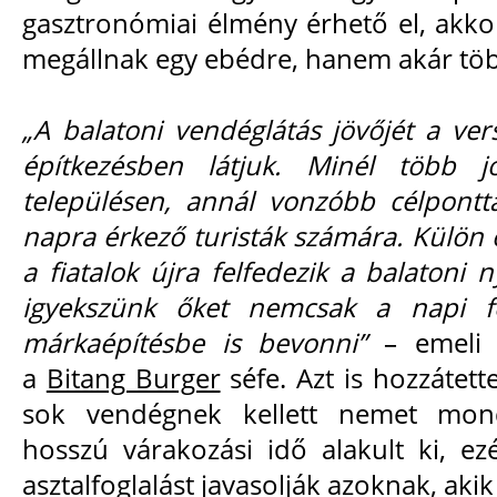
gasztronómiai élmény érhető el, akk
megállnak egy ebédre, hanem akár tö
„A balatoni vendéglátás jövőjét a ver
építkezésben látjuk. Minél több 
településen, annál vonzóbb célpontt
napra érkező turisták számára. Külö
a fiatalok újra felfedezik a balatoni
igyekszünk őket nemcsak a napi f
márkaépítésbe is bevonni”
– emeli 
a
Bitang Burger
séfe. Azt is hozzátett
sok vendégnek kellett nemet mon
hosszú várakozási idő alakult ki, ez
asztalfoglalást javasolják azoknak, aki