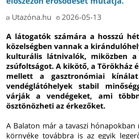
előszezon erősödését mutatja.
Utazóna.hu
2026-05-13
A látogatók számára a hosszú hét
közelségben vannak a kirándulóhel
kulturális látnivalók, miközben a
zsúfoltságot. A kikötő, a Törökház 
mellett a gasztronómiai kínála
vendéglátóhelyek stabil minőségg
várják a vendégeket, ami többn
ösztönözheti az érkezőket.
A Balaton már a tavaszi hónapokban 
környéke továbbra is az egyik legerő