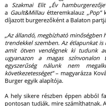
a
Szakmai Elit „Év hamburgerezője
a
Gault&Millau
étteremkalauz
„Pop”
díjazott burgerezőként a Balaton partj
„Az állandó, megbízható minőségben 
trendekkel szemben. Az étlapunkat is ú
amit ötven vendégnek ki tudunk ad
ugyanazon a magas színvonalon tu
egyszerűség nálunk nem megalku
következetességet”
– magyarázza Kovác
Burger egyik alapítója.
A hely sikere részben éppen abból f
pontosan tudják, mire számíthatnak. A