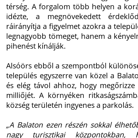
térség. A forgalom több helyen a korá
idézte, a megnövekedett érdeklő
ráirányítja a figyelmet azokra a telep
legnagyobb tömeget, hanem a kénye
pihenést kínálják.
Alsóörs ebből a szempontból különöse
település egyszerre van közel a Balat
és elég távol ahhoz, hogy megőrizze
milliőjét. A környéken ritkaságszám
község területén ingyenes a parkolás.
„A Balaton ezen részén sokkal élhető
nagy turisztikai központokban,