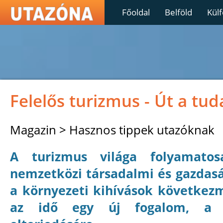
Főoldal
Belföld
Külf
Felelős turizmus - Út a tud
Magazin > Hasznos tippek utazóknak
A turizmus világa folyamatos
nemzetközi társadalmi és gazdasá
a környezeti kihívások követke
az idő egy új fogalom, a “f