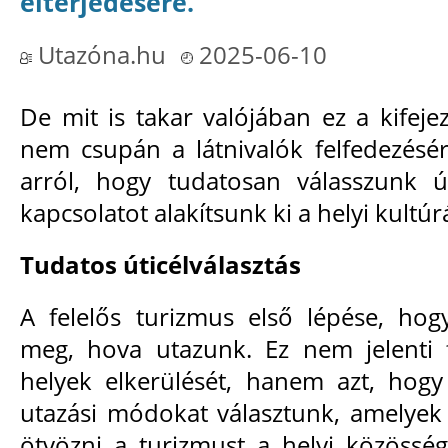
elterjedésére.
Utazóna.hu
2025-06-10
De mit is takar valójában ez a kifeje
nem csupán a látnivalók felfedezésér
arról, hogy tudatosan válasszunk ú
kapcsolatot alakítsunk ki a helyi kultú
Tudatos úticélválasztás
A felelős turizmus első lépése, hog
meg, hova utazunk. Ez nem jelenti f
helyek elkerülését, hanem azt, hogy
utazási módokat választunk, amelyek
ötvözni a turizmust a helyi közösség