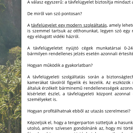
A válasz egyszerű: a távfelügyelet biztosítja mindazt
De miről van szó pontosan?
A
távfelügyelet egy modern szolgáltatás
, amely lehe
is szemmel tartsuk az otthonunkat, legyen szó egy
egy eldugott vidéki házról.
A távfelügyeletet nyújtó cégek munkatársai 0-24
bármilyen rendellenes jelzés esetén azonnali értesí
Hogyan működik a gyakorlatban?
A távfelügyeleti szolgáltatás során a biztonságtec
kamerákat távolról figyelik és kezelik. Az eszközök
általuk érzékelt bárminemű rendellenességek azonna
kísérletet észlel, a távfelügyeleti központ azonnal
személyeket is.
Hogyan profitálhatnak ebből az utazás szerelmesei?
Képzeljük el, hogy a tengerparton süttetjük a hasunk
utolsó, amire szívesen gondolnánk az, hogy mi törté