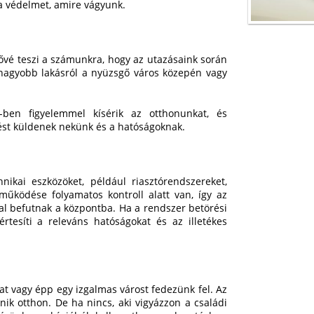
 a védelmet, amire vágyunk.
tővé teszi a számunkra, hogy az utazásaink során
 nagyobb lakásról a nyüzsgő város közepén vagy
-ben figyelemmel kísérik az otthonunkat, és
tést küldenek nekünk és a hatóságoknak.
hnikai eszközöket, például riasztórendszereket,
 működése folyamatos kontroll alatt van, így az
l befutnak a központba. Ha a rendszer betörési
 értesíti a releváns hatóságokat és az illetékes
at vagy épp egy izgalmas várost fedezünk fel. Az
nik otthon. De ha nincs, aki vigyázzon a családi