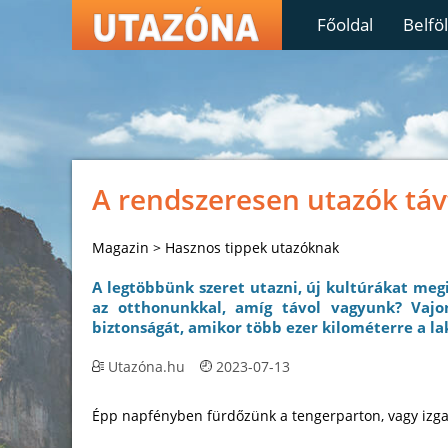
Főoldal
Belfö
A rendszeresen utazók távf
Magazin > Hasznos tippek utazóknak
A legtöbbünk szeret utazni, új kultúrákat meg
az otthonunkkal, amíg távol vagyunk? Vajo
biztonságát, amikor több ezer kilométerre a l
Utazóna.hu
2023-07-13
Épp napfényben fürdőzünk a tengerparton, vagy izga