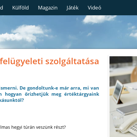
ld
Külföld
Magazin
Játék
Videó
elügyeleti szolgáltatása
ismerni. De gondoltunk-e már arra, mi van
n hogyan őrizhetjük meg értéktárgyaink
akásunktól?
lmas hegyi túrán veszünk részt?